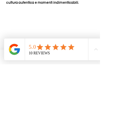
cultura autentica e momenti indimenticabili.
Tour
I nostri tour offrono esperienze autentiche,culturali ed
emozionanti che vi porteranno alla scoperta del nostro
magico territorio.
Parco auto
Per i nostri clienti, solo il meglio. Scegli l'auto che fa al
caso tuo e che ti accompagnerà durante tutto il tour!